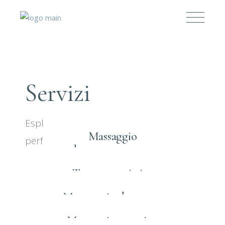
Servizi
Esplora e richiedi il trattamento
Massaggio
perfetto per te
decontratturante
Trattamenti viso
Masssaggio drenante
Massaggio sportivo